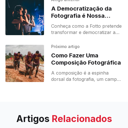
A Democratização da
Fotografia é Nossa
Missão: CEO da Fotto
Conheça como a Fotto pretende
transformar e democratizar a
Fotografia. Como CEO da Fotto,
estou muito motivado em
Próximo artigo
compartilhar com vocês como
Como Fazer Uma
pensamos. Nossa verdadeira
Composição Fotográfica
A composição é a espinha
dorsal da fotografia, um campo
onde a criatividade se encontra
com a técnica para criar
imagens que são não apenas
Artigos
Relacionados