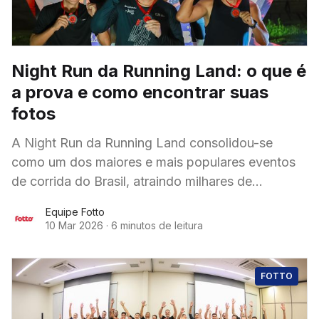
Night Run da Running Land: o que é
a prova e como encontrar suas
fotos
A Night Run da Running Land consolidou-se
como um dos maiores e mais populares eventos
de corrida do Brasil, atraindo milhares de
participantes em suas edições anuais.
Equipe Fotto
Organizada pela
10 Mar 2026
·
6 minutos de leitura
FOTTO