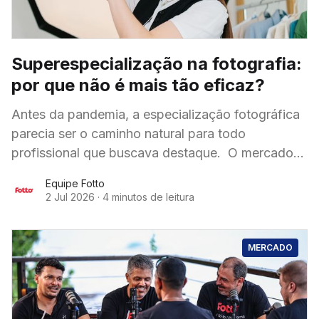
Superespecialização na fotografia:
por que não é mais tão eficaz?
Antes da pandemia, a especialização fotográfica
parecia ser o caminho natural para todo
profissional que buscava destaque. O mercado
estava cheio de cursos, workshops e palestras
Equipe Fotto
sobre nichos extremamente específicos:
2 Jul 2026
·
4 minutos de leitura
MERCADO