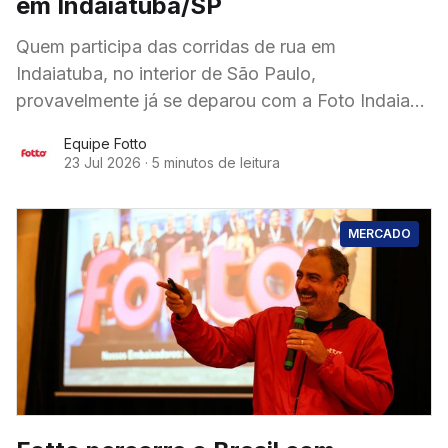
em Indaiatuba/SP
Quem participa das corridas de rua em
Indaiatuba, no interior de São Paulo,
provavelmente já se deparou com a Foto Indaia
ao longo do percurso. Presente nos principais
Equipe Fotto
eventos esportivos
23 Jul 2026
·
5 minutos de leitura
MERCADO