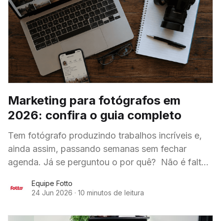
Marketing para fotógrafos em
2026: confira o guia completo
Tem fotógrafo produzindo trabalhos incríveis e,
ainda assim, passando semanas sem fechar
agenda. Já se perguntou o por quê? Não é falta
de técnica. Nem equipamento. O problema
Equipe Fotto
costuma aparecer
24 Jun 2026
·
10 minutos de leitura