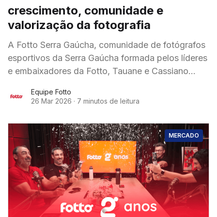
crescimento, comunidade e
valorização da fotografia
A Fotto Serra Gaúcha, comunidade de fotógrafos
esportivos da Serra Gaúcha formada pelos líderes
e embaixadores da Fotto, Tauane e Cassiano
Klein, completa um ano de atuação,
Equipe Fotto
consolidando-se como
26 Mar 2026
·
7 minutos de leitura
MERCADO