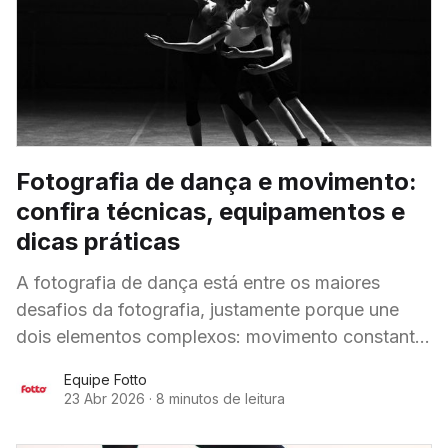
Fotografia de dança e movimento:
confira técnicas, equipamentos e
dicas práticas
A fotografia de dança está entre os maiores
desafios da fotografia, justamente porque une
dois elementos complexos: movimento constante
e expressão artística. Registrar bailarinos em ação
Equipe Fotto
exige mais do que
23 Abr 2026
·
8 minutos de leitura