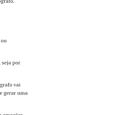
grafo.
 ou
, seja por
grafo vai
e gerar uma
m emoções,