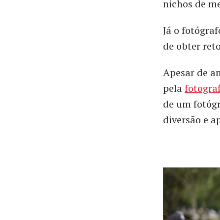
nichos de m
Já o fotógra
de obter ret
Apesar de am
pela
fotograf
de um fotógr
diversão e a