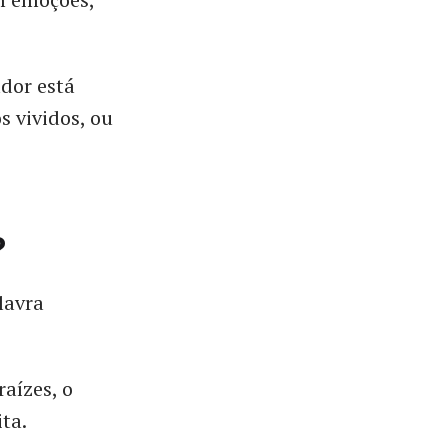
dor está
 vividos, ou
?
lavra
aízes, o
ita.