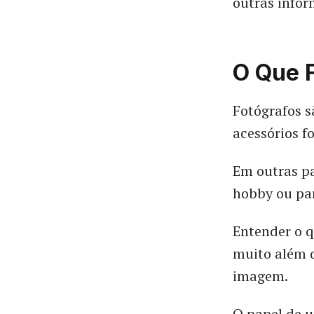
outras infor
O Que 
Fotógrafos s
acessórios f
Em outras pa
hobby ou par
Entender o q
muito além 
imagem.
O papel de