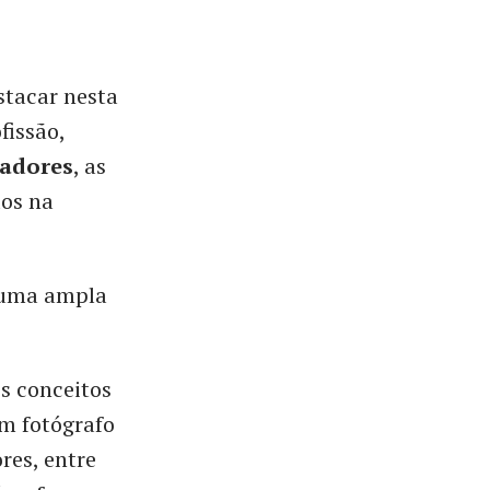
stacar nesta
fissão,
adores
, as
dos na
m uma ampla
os conceitos
um fotógrafo
res, entre