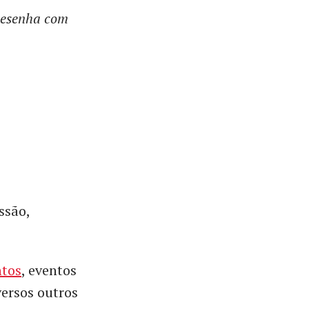
desenha com
ssão,
ntos
, eventos
iversos outros