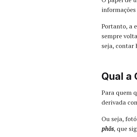
informações
Portanto, a 
sempre volta
seja, contar
Qual a 
Para quem qu
derivada c
Ou seja, fot
phōs
, que sig