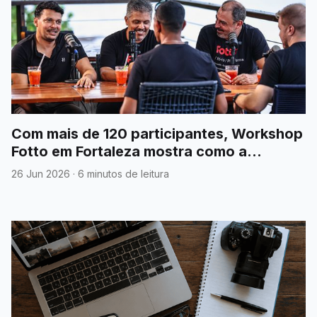
Com mais de 120 participantes, Workshop
Fotto em Fortaleza mostra como a
fotografia esportiva no Brasil virou
26 Jun 2026
·
6 minutos de leitura
negócio