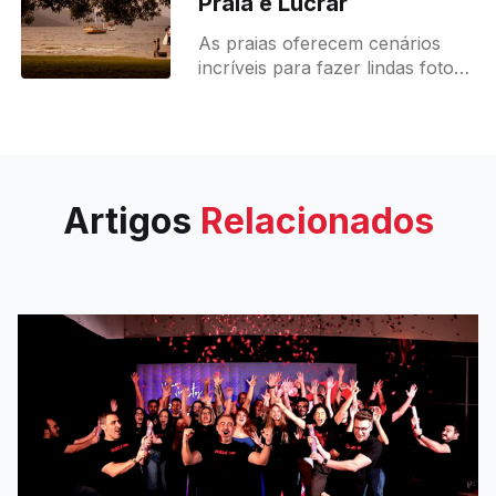
Praia e Lucrar
As praias oferecem cenários
incríveis para fazer lindas fotos
e, claro, para lucrar com elas.
Seja para registrar férias em
família, ensaios românticos ou
viagens
Artigos
Relacionados