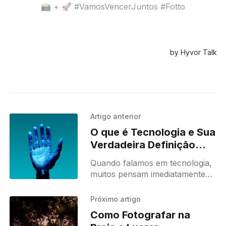
Artigo anterior
O que é Tecnologia e Sua
Verdadeira Definição
Como Aliada dos
Quando falamos em tecnologia,
Profissionais
muitos pensam imediatamente
em aparelhos modernos,
inteligência artificial ou nas redes
Próximo artigo
sociais que dominam nosso dia a
Como Fotografar na
dia. Mas a tecnologia