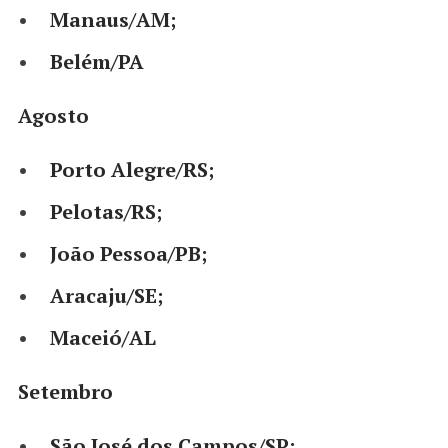
Manaus/AM;
Belém/PA
Agosto
Porto Alegre/RS;
Pelotas/RS;
João Pessoa/PB;
Aracaju/SE;
Maceió/AL
Setembro
São José dos Campos/SP;