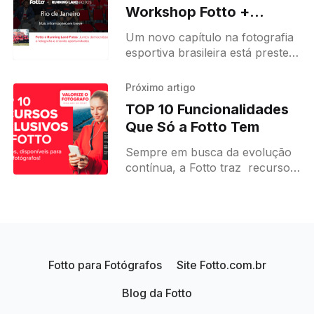
Workshop Fotto +
Running Land Fotos
Um novo capítulo na fotografia
esportiva brasileira está prestes
a começar, e ele começa com
uma iniciativa inédita voltada à
Próximo artigo
capacitação e ao crescimento
TOP 10 Funcionalidades
profissional
Que Só a Fotto Tem
Sempre em busca da evolução
contínua, a Fotto traz recursos
inovadores que nenhuma outra
plataforma disponibiliza. Essas
funcionalidades exclusivas ou
únicas da Fotto são resultado
Fotto para Fotógrafos
Site Fotto.com.br
Blog da Fotto