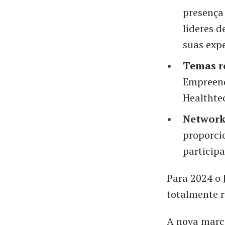
presença
líderes 
suas expe
Temas r
Empreend
Healthtec
Networki
proporci
participa
Para 2024 o 
totalmente 
A nova marca