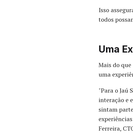
Isso assegu
todos possa
Uma Ex
Mais do que
uma experiên
"Para o Jaú
interação e 
sintam part
experiência
Ferreira, CT