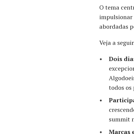
O tema centr
impulsionar 
abordadas p
Veja a segu
Dois dia
excepcion
Algodoei
todos os 
Particip
crescend
summit n
Marcas e