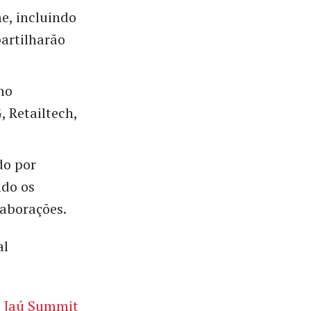
e, incluindo
artilharão
mo
 Retailtech,
do por
ndo os
laborações.
al
o Jaú Summit