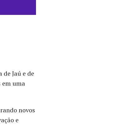
 de Jaú e de
as em uma
orando novos
vação e