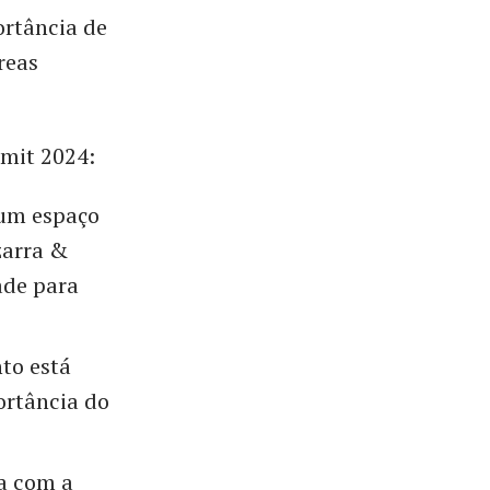
ortância de
reas
mit 2024:
um espaço
zarra &
ade para
to está
ortância do
a com a