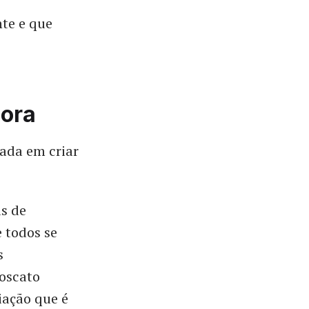
te e que
dora
ada em criar
s de
 todos se
s
oscato
iação que é