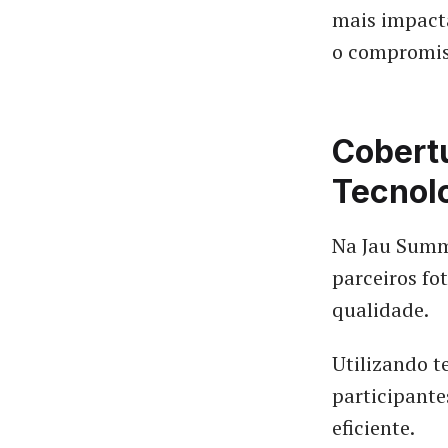
mais impacta
o compromis
Cobert
Tecnol
Na Jau Summi
parceiros fo
qualidade.
Utilizando t
participante
eficiente.