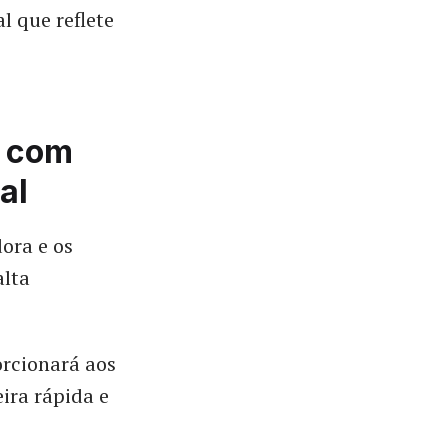
l que reflete
e com
al
ora e os
alta
rcionará aos
ira rápida e