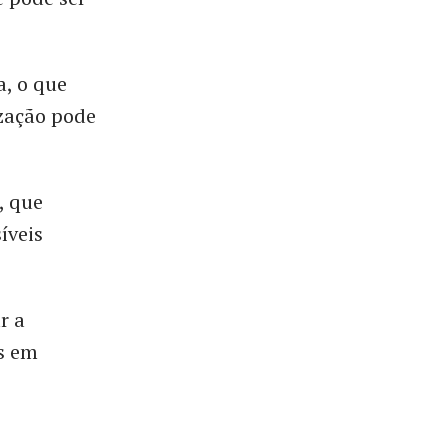
a, o que
ização pode
, que
íveis
r a
as em