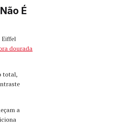
 Não É
Eiffel
hora dourada
 total,
ntraste
meçam a
iciona