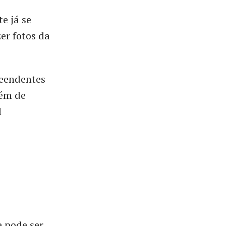
e já se
er fotos da
reendentes
lém de
l
e pode ser