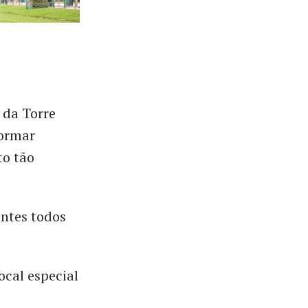
 da Torre
formar
o tão
antes todos
ocal especial