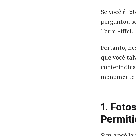
Se você é fo
perguntou so
Torre Eiffel.
Portanto, ne
que você talv
conferir dica
monumento 
1. Foto
Permit
Sim, você leu