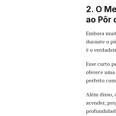
2. O Me
ao Pôr 
Embora muito
durante o pô
é o verdadei
Esse curto pe
oferece uma 
perfeito com
Além disso, 
acender, pro
profundidade