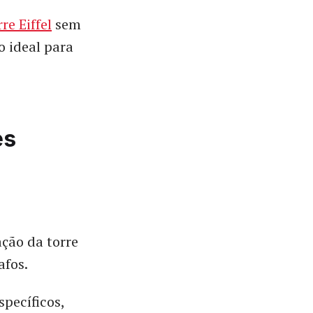
re Eiffel
sem
o ideal para
es
ção da torre
afos.
specíficos,