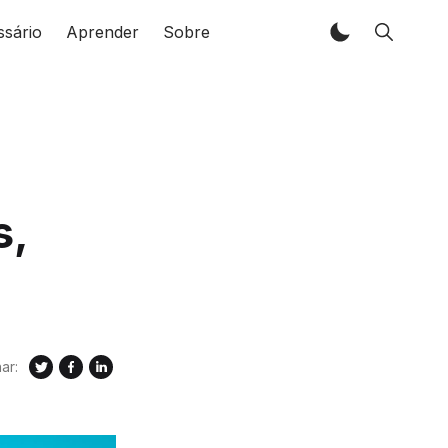
ssário
Aprender
Sobre
s,
ar: