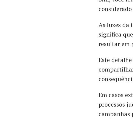
considerado 
As luzes da 
significa qu
resultar em 
Este detalhe
compartilham
consequênci
Em casos ex
processos ju
campanhas p