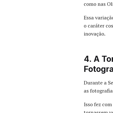
como nas Ol
Essa variaçã
o caráter co
inovação.
4. A To
Fotogra
Durante a Se
as fotografi
Isso fez com
tornassem ve