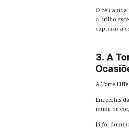
O céu ainda 
o brilho exc
capturar a e
3. A To
Ocasiõ
A Torre Eiff
Em certas da
muda de cor,
Já foi ilumi